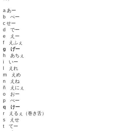
a あー
b べー
c せー
d でー
e えー
f えふぇ
g げー
h あちぇ
i いー
l えれ
m えめ
n えね
ñ えにぇ
o おー
p ぺー
q けー
r えるぇ（巻き舌）
s えせ
t てー