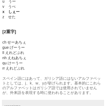
u うー
v うべ
x しぇー
z せた
[2重字]
ch せーあちぇ
gue げーうー
ll えれどぶれ
nh えねあちぇ
qu けーうー
rr えれどぶれ
スペイン語にはあって、ガリシア語にはないアルファベッ
トとしては、j、k、w、yが挙げられます。基本的にこれら
のアルファベットはガリシア語では使用されていません
が、外来語を表現する時に使われることがあります。
xaponismo